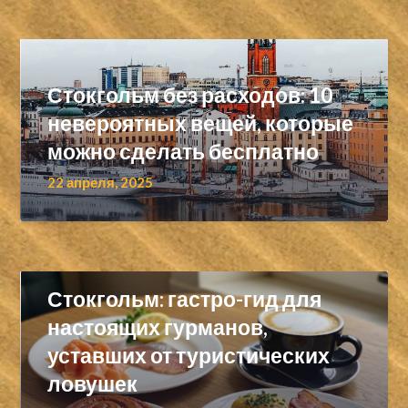
Стокгольм без расходов: 10
невероятных вещей, которые
можно сделать бесплатно
22 апреля, 2025
Стокгольм: гастро-гид для
настоящих гурманов,
уставших от туристических
ловушек