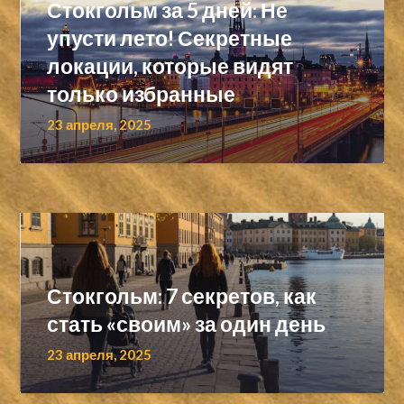
Стокгольм за 5 дней: Не
упусти лето! Секретные
локации, которые видят
только избранные
23 апреля, 2025
Стокгольм: 7 секретов, как
стать «своим» за один день
23 апреля, 2025