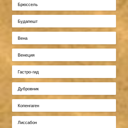
Брюссель
Будапешт
Вена
Венеция
Гастро-гид
Дубровник
Копенгаген
Лиссабон