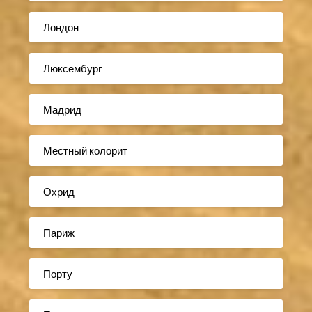
Лондон
Люксембург
Мадрид
Местный колорит
Охрид
Париж
Порту