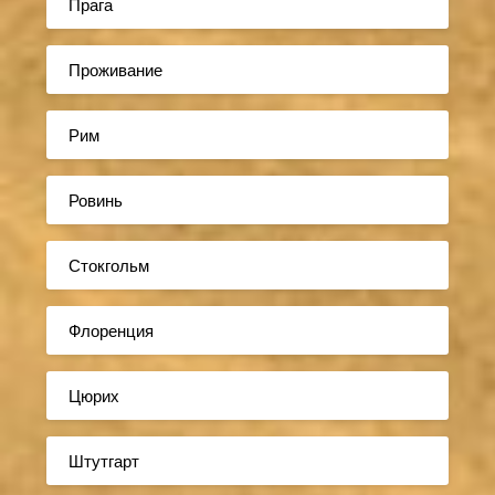
Прага
Проживание
Рим
Ровинь
Стокгольм
Флоренция
Цюрих
Штутгарт