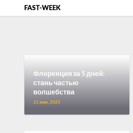
Перейти
FAST-WEEK
к
содержимому
Флоренция за 5 дней:
стань частью
волшебства
21 мая, 2025