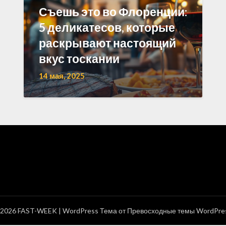
Съешь это во Флоренции:
5 деликатесов, которые
раскрывают настоящий
вкус тоскании
14 мая, 2025
2026 FAST-WEEK
| WordPress Тема от
Превосходные темы WordPre