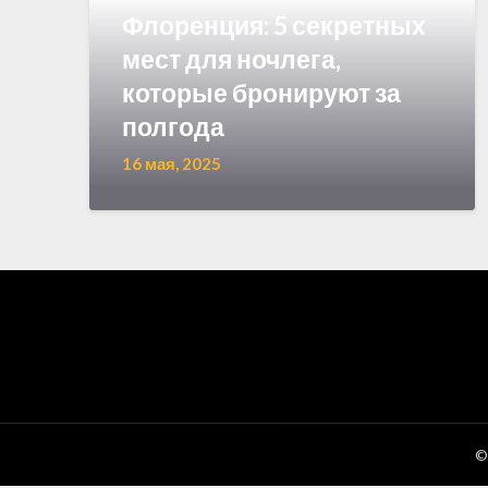
Флоренция: 5 секретных
мест для ночлега,
которые бронируют за
полгода
16 мая, 2025
©