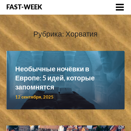
Перейти
FAST-WEEK
к
содержимому
Рубрика:
Хорватия
Необычные ночёвки в
Европе: 5 идей, которые
запомнятся
12 сентября, 2025