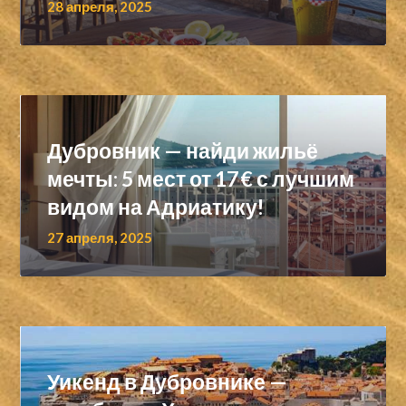
28 апреля, 2025
Дубровник — найди жильё
мечты: 5 мест от 17 € с лучшим
видом на Адриатику!
27 апреля, 2025
Уикенд в Дубровнике —