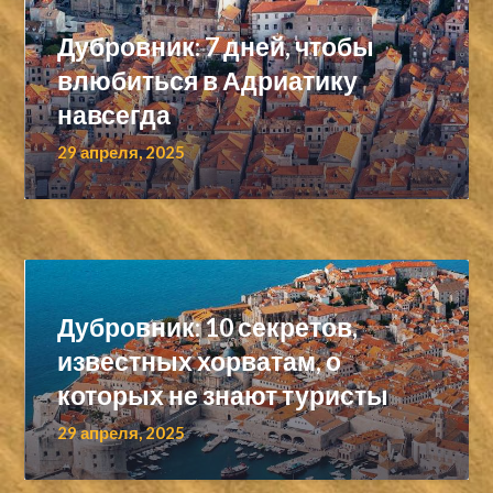
Дубровник: 7 дней, чтобы
влюбиться в Адриатику
навсегда
29 апреля, 2025
Дубровник: 10 секретов,
известных хорватам, о
которых не знают туристы
29 апреля, 2025