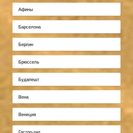
Афины
Барселона
Берлин
Брюссель
Будапешт
Вена
Венеция
Гастро-гид