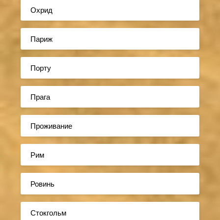
Охрид
Париж
Порту
Прага
Проживание
Рим
Ровинь
Стокгольм