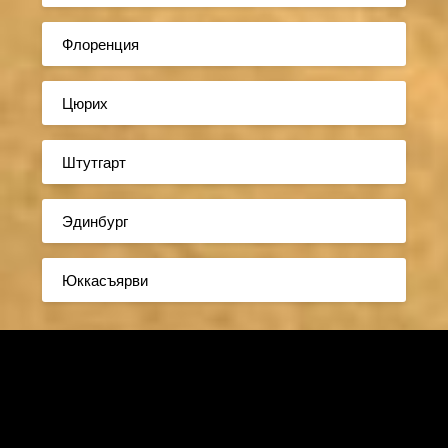
Флоренция
Цюрих
Штутгарт
Эдинбург
Юккасъярви