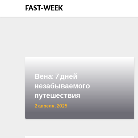
Перейти
FAST-WEEK
к
содержимому
Вена: 7 дней
незабываемого
путешествия
2 апреля, 2025