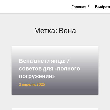
Главная
Выбрать
Метка:
Вена
Вена вне глянца: 7
советов для «полного
погружения»
2 апреля, 2025