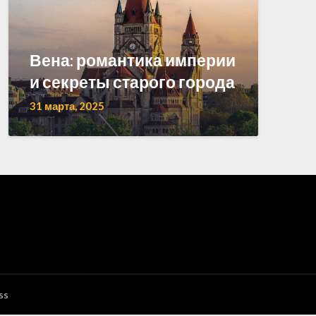
Вена: романтика империи
и секреты старого города
31 марта, 2025
ss