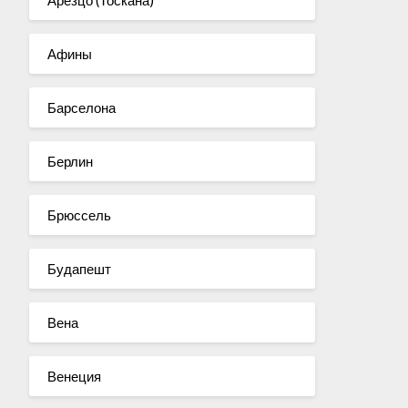
Арезцо (Тоскана)
Афины
Барселона
Берлин
Брюссель
Будапешт
Вена
Венеция