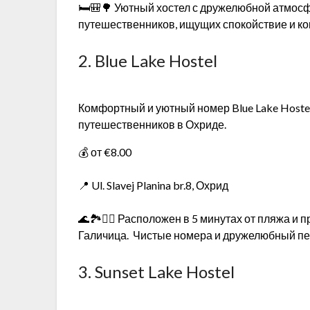
🛏️🎒🌳 Уютный хостел с дружелюбной атмос
путешественников, ищущих спокойствие и к
2. Blue Lake Hostel
Комфортный и уютный номер Blue Lake Hoste
путешественников в Охриде.
💰 от €8.00
📍 Ul. Slavej Planina br.8, Охрид
🌊🏞️🚶‍♂️ Расположен в 5 минутах от пляжа и
Галичица. Чистые номера и дружелюбный пе
3. Sunset Lake Hostel