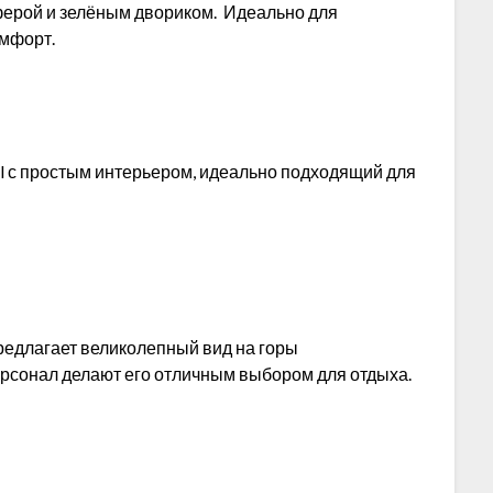
ферой и зелёным двориком. Идеально для
омфорт.
l с простым интерьером, идеально подходящий для
 предлагает великолепный вид на горы
рсонал делают его отличным выбором для отдыха.