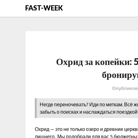
Перейти
FAST-WEEK
к
содержимому
Охрид за копейки: 
брониру
Опубликов
Негде переночевать? Иди по меткам. Всё ж
забыть о поисках и наслаждаться поездкой
Охрид — это не только озеро и древние церкв
лишнего. Мы подобрали для вас 5 бюджетны