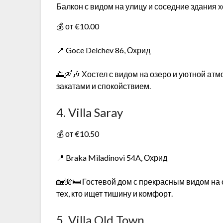
Балкон с видом на улицу и соседние здания х
💰 от €10.00
📍 Goce Delchev 86, Охрид
🌅🛶🎶 Хостел с видом на озеро и уютной атм
закатами и спокойствием.
4. Villa Saray
💰 от €10.50
📍 Braka Miladinovi 54A, Охрид
🏡🌺🛏️ Гостевой дом с прекрасным видом н
тех, кто ищет тишину и комфорт.
5. Villa Old Town