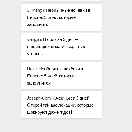
Li Ming
к
Необычные ночёвки в
Европе: 5 идей, которые
запомнятся
vanga
к
Цюрих за 3 дня —
швейцарская магия скрытых
уголков
Ude
к
Необычные ночёвки в
Европе: 5 идей, которые
запомнятся
JosephAlory
к
Афины за 5 дней:
Открой тайные локации, которые
шокируют даже гидов!