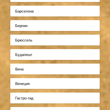
Барселона
Берлин
Брюссель
Будапешт
Вена
Венеция
Гастро-гид