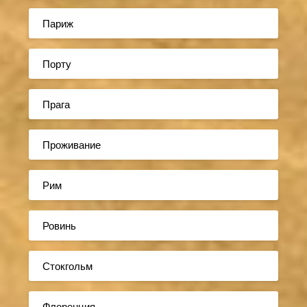
Париж
Порту
Прага
Проживание
Рим
Ровинь
Стокгольм
Флоренция