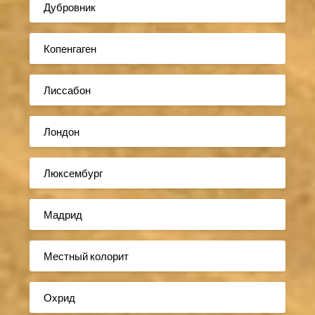
Дубровник
Копенгаген
Лиссабон
Лондон
Люксембург
Мадрид
Местный колорит
Охрид