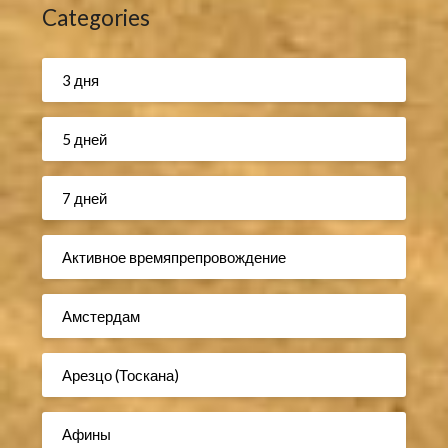
Categories
3 дня
5 дней
7 дней
Активное времяпрепровождение
Амстердам
Арезцо (Тоскана)
Афины