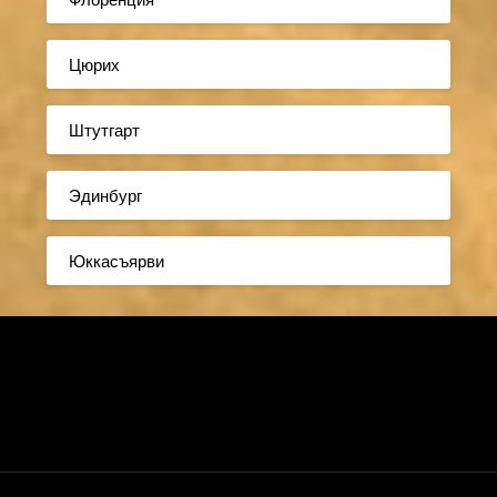
Цюрих
Штутгарт
Эдинбург
Юккасъярви