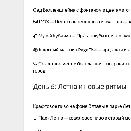
Сад Валленштейна с фонтаном и цветами, от
🖼️ DOX — Центр современного искусства — зд
🧊 Музей Кубизма — Прага = кубизм, и это ну
📚 Книжный магазин PageFive — арт, книги и 
🔍 Секретное место: бесплатная смотровая н
город
День 6: Летна и новые ритмы
Крафтовое пиво на фоне Влтавы в парке Лет
🍺 Парк Летна — крафтовое пиво и старый мо