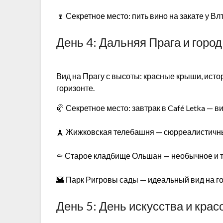
🍷 Секретное место: пить вино на закате у В
День 4: Дальняя Прага и город
Вид на Прагу с высоты: красные крыши, ист
горизонте.
🥐 Секретное место: завтрак в Café Letka — 
🗼 Жижковская телебашня — сюрреалистичны
⚰️ Старое кладбище Ольшан — необычное и 
🌇 Парк Ригровы сады — идеальный вид на г
День 5: День искусства и крас