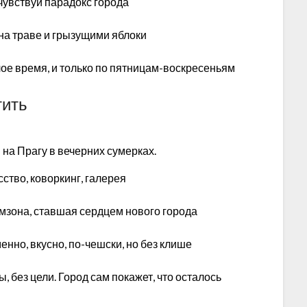
чувствуй парадокс города
на траве и грызущими яблоки
ёплое время, и только по пятницам-воскресеньям
тить
на Прагу в вечерних сумерках.
сство, коворкинг, галерея
омзона, ставшая сердцем нового города
енно, вкусно, по-чешски, но без клише
ы, без цели. Город сам покажет, что осталось