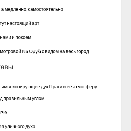
, а медленно, самостоятельно
 тут настоящий арт
инами и покоем
смотровой Na Opyši с видом на весь город
тавы
, символизирующее дух Праги и её атмосферу.
под правильным углом
ягче
я уличного духа