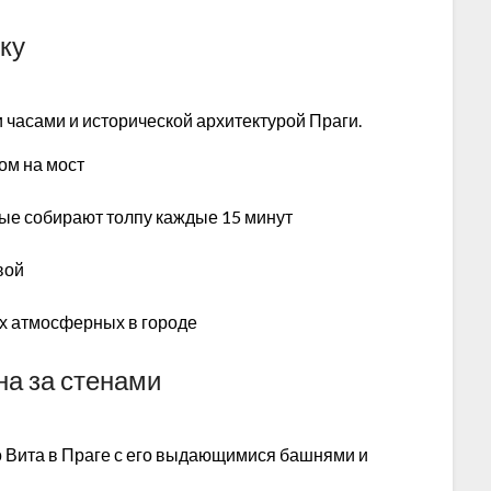
зку
часами и исторической архитектурой Праги.
дом на мост
ые собирают толпу каждые 15 минут
твой
ых атмосферных в городе
на за стенами
о Вита в Праге с его выдающимися башнями и