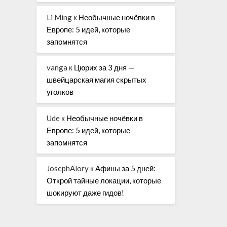
Li Ming
к
Необычные ночёвки в
Европе: 5 идей, которые
запомнятся
vanga
к
Цюрих за 3 дня —
швейцарская магия скрытых
уголков
Ude
к
Необычные ночёвки в
Европе: 5 идей, которые
запомнятся
JosephAlory
к
Афины за 5 дней:
Открой тайные локации, которые
шокируют даже гидов!