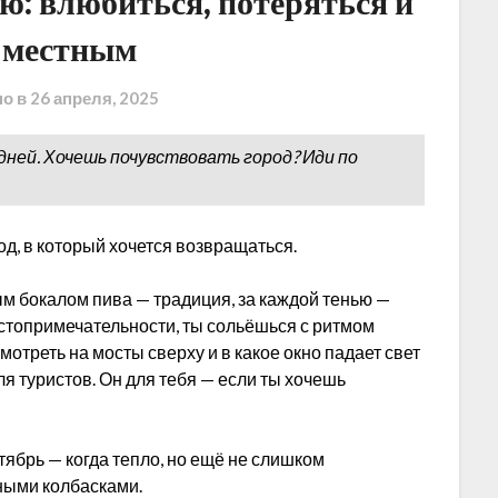
лю: влюбиться, потеряться и
ь местным
но в
26 апреля, 2025
дней. Хочешь почувствовать город? Иди по
род, в который хочется возвращаться.
ым бокалом пива — традиция, за каждой тенью —
остопримечательности, ты сольёшься с ритмом
смотреть на мосты сверху и в какое окно падает свет
я туристов. Он для тебя — если ты хочешь
тябрь — когда тепло, но ещё не слишком
еными колбасками.