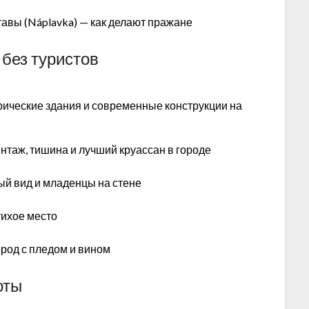
лтавы (Náplavka) — как делают пражане
 без туристов
орические здания и современные конструкции на
винтаж, тишина и лучший круассан в городе
й вид и младенцы на стене
тихое место
ород с пледом и вином
оты