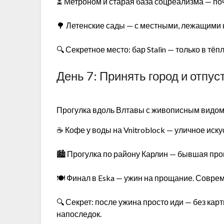
⏳ Метроном и старая база соцреализма — по
🌳 Летенские сады — с местными, лежащими 
🔍 Секретное место: бар Stalin — только в т
День 7: Принять город и отпус
Прогулка вдоль Влтавы с живописным видом 
☕ Кофе у воды на Vnitroblock — уличное иску
🏙️ Прогулка по району Карлин — бывшая пр
🍽️ Финал в Eska — ужин на прощание. Соврем
🔍 Секрет: после ужина просто иди — без карт
напоследок.