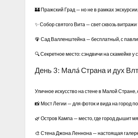
🏰 Пражский Град — но не в рамках экскурсии
✨ Собор святого Вита — свет сквозь витражи
🦚 Сад Валленштейна — бесплатный, с павл
🔍 Секретное место: сэндвичи на скамейке у 
День 3: Малá Страна и дух Вл
Уличное искусство на стене в Малой Стране
📸 Мост Легии — для фоток и вида на город 
🌿 Остров Кампа — место, где город дышит м
🎨 Стена Джона Леннона — настоящая галере