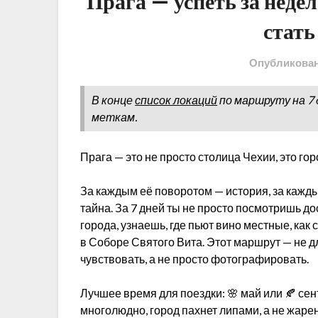
Прага — успеть за неде
стат
Опубликова
В конце
список локаций
по маршруту на 7 
меткам.
Прага — это не просто столица Чехии, это го
За каждым её поворотом — история, за кажд
тайна. За 7 дней ты не просто посмотришь д
города, узнаешь, где пьют вино местные, как 
в Соборе Святого Вита. Этот маршрут — не дл
чувствовать, а не просто фотографировать.
Лучшее время для поездки: 🌸 май или 🍂 сен
многолюдно, город пахнет липами, а не жар