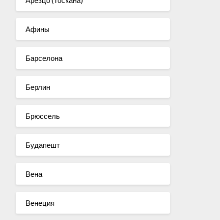
Арезцо (Тоскана)
Афины
Барселона
Берлин
Брюссель
Будапешт
Вена
Венеция