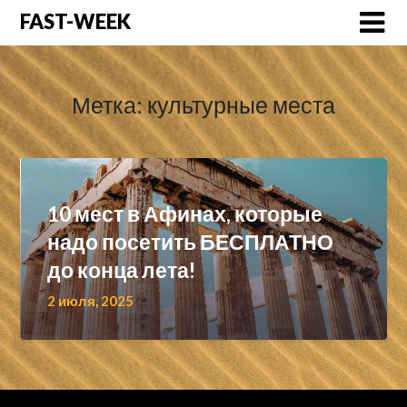
Перейти
FAST-WEEK
к
содержимому
Метка:
культурные места
10 мест в Афинах, которые
надо посетить БЕСПЛАТНО
до конца лета!
2 июля, 2025